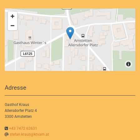
Adresse
Gasthof Kraus
Allersdorfer Platz 4
3300 Amstetten

+43 7472 62631

stefan.kraus@ktvam.at